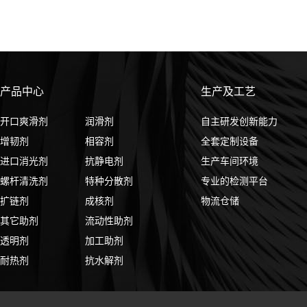
产品中心
生产及工艺
开口爽滑剂
润滑剂
自主研发创新能力
增韧剂
相容剂
全套定制设备
进口消光剂
抗静电剂
生产车间环境
螺杆清洗剂
特种分散剂
专业的检测平台
扩链剂
成核剂
物流仓储
其它助剂
流动性助剂
透明剂
加工助剂
耐热剂
抗水解剂