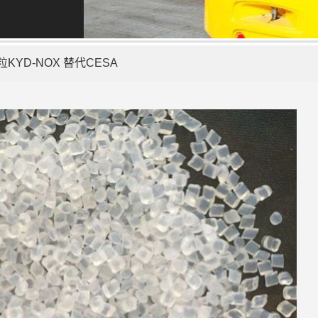
KYD-NOX 替代CESA