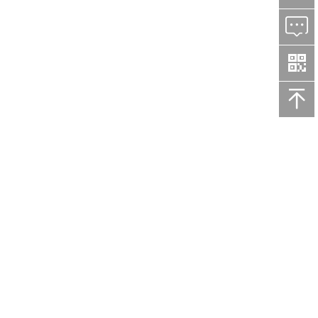


