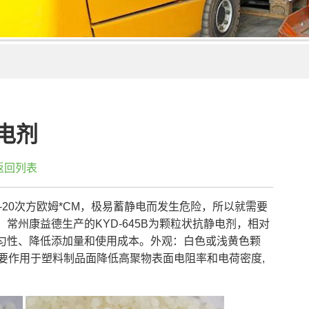
电剂
返回列表
-20次方欧姆*CM，极易蓄静电而发生危险，所以就需要
州康益德生产的KYD-645B为颗粒状抗静电剂，相对
匀性、降低添加量和使用成本。外观：白色或浅黄色颗
。主要作用于塑料制品面降低高聚物表面电阻率和电荷密度,