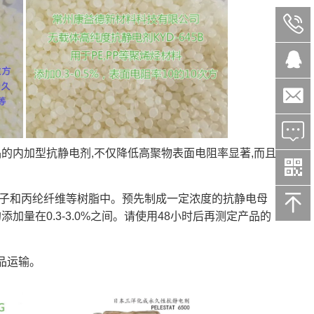




的内加型抗静电剂,不仅降低高聚物表面电阻率显著,而且


梭子和丙纶纤维等树脂中。预先制成一定浓度的抗静电母
量在0.3-3.0%之间。请使用48小时后再测定产品的
品运输。