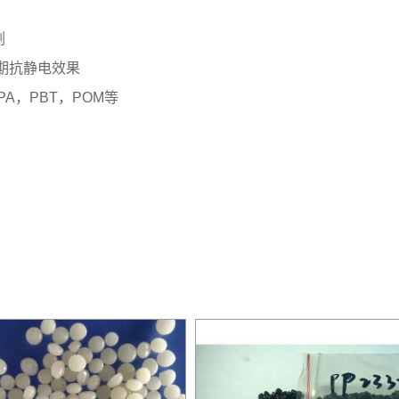
剂
期抗静电效果
A，PBT，POM等