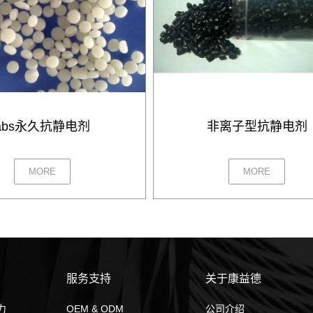
abs永久抗静电剂
非离子型抗静电剂
MORE
MORE
服务支持
关于康益德
力
OEM & ODM
公司介绍